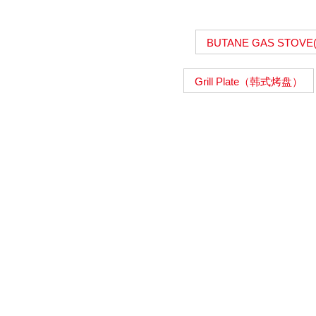
BUTANE GAS STOV
Grill Plate（韩式烤盘）