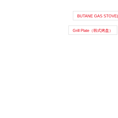
BUTANE GAS STOV
Grill Plate（韩式烤盘）